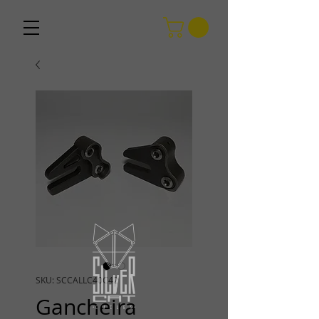
SKU: SCCALLC40C42
Gancheira