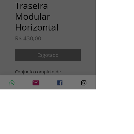
Traseira
Modular
Horizontal
Preço
R$ 430,00
Esgotado
Conjunto completo de 
gancheiras modulares Allotec, 
com inserto horizontal.